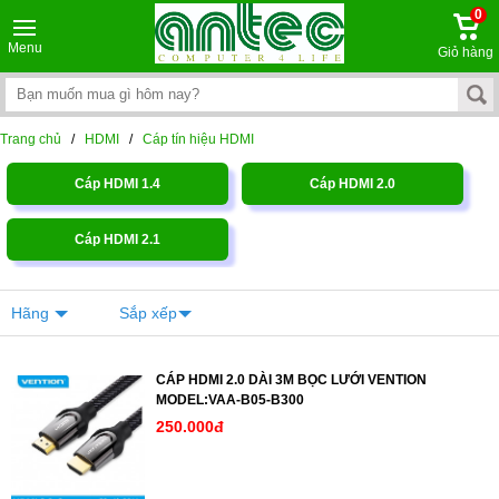
0
Menu
Giỏ hàng
Trang chủ
/
HDMI
/
Cáp tín hiệu HDMI
Cáp HDMI 1.4
Cáp HDMI 2.0
Cáp HDMI 2.1
Hãng
Sắp xếp
CÁP HDMI 2.0 DÀI 3M BỌC LƯỚI VENTION
MODEL:VAA-B05-B300
250.000đ