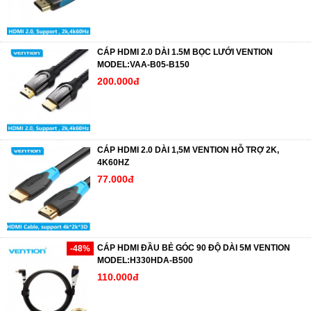
CÁP HDMI 2.0 DÀI 1.5M BỌC LƯỚI VENTION
MODEL:VAA-B05-B150
200.000đ
CÁP HDMI 2.0 DÀI 1,5M VENTION HỖ TRỢ 2K,
4K60HZ
77.000đ
CÁP HDMI ĐẦU BẺ GÓC 90 ĐỘ DÀI 5M VENTION
-48%
MODEL:H330HDA-B500
110.000đ